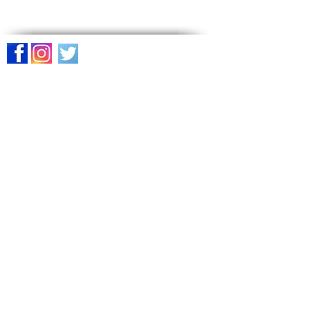
Suivez-nous sur les réseaux
sociaux
Pages du site
Accueil
Le réveil
À propos
Nos ministères
Activités
Contact
Contactez-nous
+1 647 947 4897
cmfi.toronto@gmail.com
1231 Ellesmere Rd, Scarborough, Ontario M1P 2X8